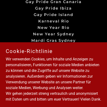
Gay Pride Gran Canaria
Gay Pride Ibiza
Gay Pride Island
Karneval Rio
New Year Rio
New Year Sydney
Mardi Gras Sydney
Ausflüge
Cookie-Richtlinie
Reisekalender
Wir verwenden Cookies, um Inhalte und Anzeigen zu
Online Shop
personalisieren, Funktionen für soziale Medien anbieten
Gutschein
zu können und die Zugriffe auf unsere Website zu
DiTo-Cashback
analysieren. Außerdem geben wir Informationen zur
DiTo-Airline-Versprechen
Verwendung unserer Website an unsere Partner für
News
soziale Medien, Werbung und Analysen weiter.
FAQ
Wir gehen jederzeit streng vertraulich und anonymisiert
AGB
mit Daten um und bitten um euer Vertrauen! Vielen Dank.
Datenschutz